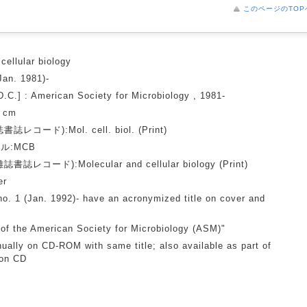
このページのTOP
cellular biology
(Jan. 1981)-
.C.] : American Society for Microbiology , 1981-
8 cm
コード):Mol. cell. biol. (Print)
ル:MCB
レコード):Molecular and cellular biology (Print)
er
no. 1 (Jan. 1992)- have an acronymized title on cover and
 of the American Society for Microbiology (ASM)"
ually on CD-ROM with same title; also available as part of
 on CD