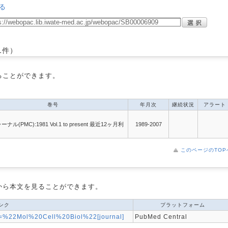
る
1件）
ることができます。
巻号
年月次
継続状況
アラート
ル(PMC):1981 Vol.1 to present 最近12ヶ月利
1989-2007
このページのTOP
から本文を見ることができます。
ンク
プラットフォーム
rm=%22Mol%20Cell%20Biol%22[journal]
PubMed Central