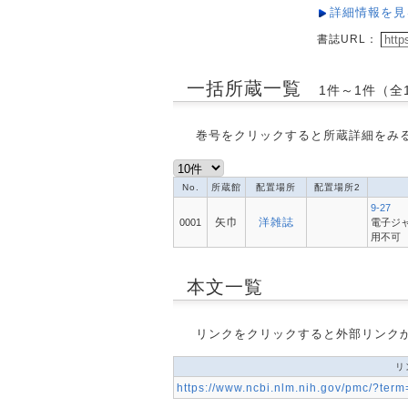
詳細情報を見
書誌URL：
一括所蔵一覧
1件～1件（全
巻号をクリックすると所蔵詳細をみ
No.
所蔵館
配置場所
配置場所2
9-27
矢巾
洋雑誌
0001
電子ジャーナ
用不可
本文一覧
リンクをクリックすると外部リンク
リ
https://www.ncbi.nlm.nih.gov/pmc/?te