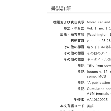
書誌詳細
標題および責任表示
Molecular and 
巻次・年月次
Vol. 1, no. 1 
出版・頒布事項
[Washington, D
形態事項
v. : ill. ; 25-2
その他の標題
略タイトル(雑誌書誌レ
その他の標題
その他のタイト
その他の標題
キータイトル(雑誌書誌
注記
Title from cov
注記
Issues v. 12, 
spine: MCB
注記
"A publication
注記
Cumulated ann
ASM journals
学情ID
AA10620925
本文言語コード
英語