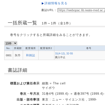
詳細情報を見る
書誌URL：
一括所蔵一覧
1件～1件（全1件）
巻号をクリックすると所蔵詳細をみることができます。
No.
所蔵館
配置場所
配置場所2
巻号
31(4-12), 32-55
矢巾
和雑誌
0001
購入中止
書誌詳細
標題および責任表示
細胞 = The cell
サイボウ
巻次・年月次
31巻4号 (1999.4)- = 通巻397号 (1999.4)-
出版・頒布事項
東京 : ニュー・サイエンス社 , 1999-