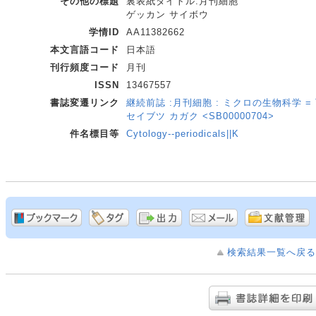
その他の標題
裏表紙タイトル:月刊細胞
ゲッカン サイボウ
学情ID
AA11382662
本文言語コード
日本語
刊行頻度コード
月刊
ISSN
13467557
書誌変遷リンク
継続前誌 :月刊細胞 : ミクロの生物科学 = Th
セイブツ カガク <SB00000704>
件名標目等
Cytology--periodicals||K
検索結果一覧へ戻る