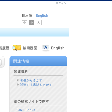
ログイン
日本語 |
English
大
中
小
関連情報
関連資料
著者からさがす
関連する書誌をさがす
他の検索サイトで探す
CiNii Books