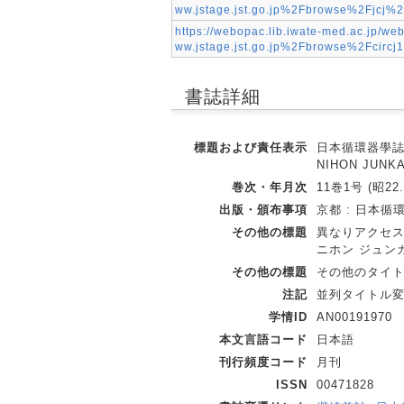
ww.jstage.jst.go.jp%2Fbrowse%2Fjcj
https://webopac.lib.iwate-med.ac.jp/
ww.jstage.jst.go.jp%2Fbrowse%2Fcir
書誌詳細
標題および責任表示
日本循環器學誌 = T
NIHON JUN
巻次・年月次
11巻1号 (昭22.
出版・頒布事項
京都 : 日本循環器
その他の標題
異なりアクセス
ニホン ジュン
その他の標題
その他のタイトル:Ja
注記
並列タイトル変更: Ja
学情ID
AN00191970
本文言語コード
日本語
刊行頻度コード
月刊
ISSN
00471828