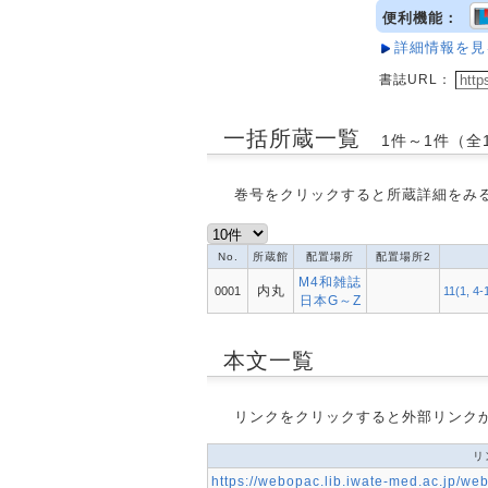
便利機能：
詳細情報を見
書誌URL：
一括所蔵一覧
1件～1件（全
巻号をクリックすると所蔵詳細をみ
No.
所蔵館
配置場所
配置場所2
M4和雑誌
内丸
0001
11(1, 4-
日本G～Z
本文一覧
リンクをクリックすると外部リンク
リ
https://webopac.lib.iwate-med.ac.jp/