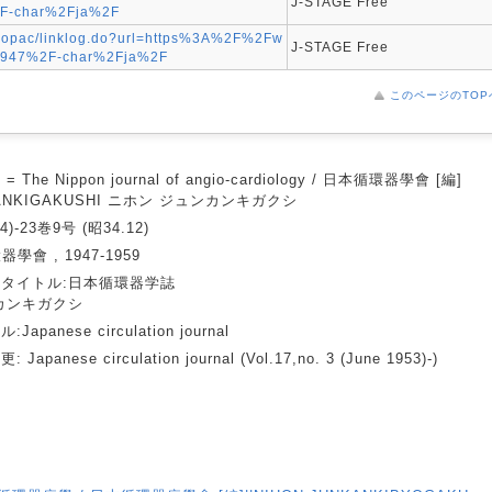
J-STAGE Free
%2F-char%2Fja%2F
webopac/linklog.do?url=https%3A%2F%2Fw
J-STAGE Free
cj1947%2F-char%2Fja%2F
このページのTOP
he Nippon journal of angio-cardiology / 日本循環器學會 [編]
KANKIGAKUSHI ニホン ジュンカンキガクシ
4)-23巻9号 (昭34.12)
學會 , 1947-1959
タイトル:日本循環器学誌
カンキガクシ
panese circulation journal
panese circulation journal (Vol.17,no. 3 (June 1953)-)