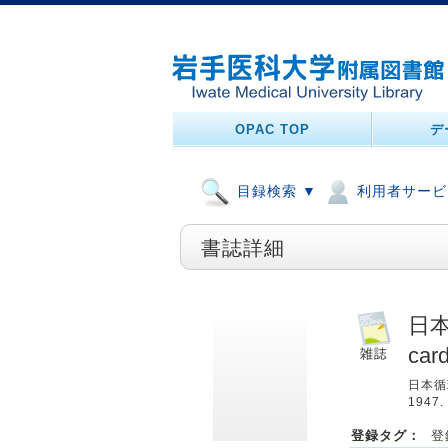
OPAC TOP
デ
目録検索 ▼
利用者サービ
書誌詳細
日本循
card
日本循環
1947.
登録タグ：
登