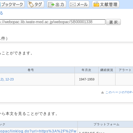
る
1件）
ることができます。
巻号
年月次
継続状況
アラート
12), 12-23
1947-1959
このページのTOP
から本文を見ることができます。
ンク
プラットフォーム
webopac/linklog.do?url=https%3A%2F%2Fw