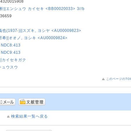
4320015908
||エンシュウ カイセキ <BB00020033> 3//b
36659
義也(1937-)||スズキ, ヨシヤ <AU00009823>
芳希||オオノ, ヨシキ <AU00009824>
NDC8:413
NDC9:413
||カイセキガク
|キュウスウ
このページのTO
検索結果一覧へ戻る