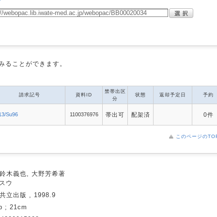
みることができます。
禁帯出区
請求記号
資料ID
状態
返却予定日
予約
分
13/Su96
1100376976
帯出可
配架済
0件
このページのTO
/ 鈴木義也, 大野芳希著
スウ
 共立出版 , 1998.9
p ; 21cm