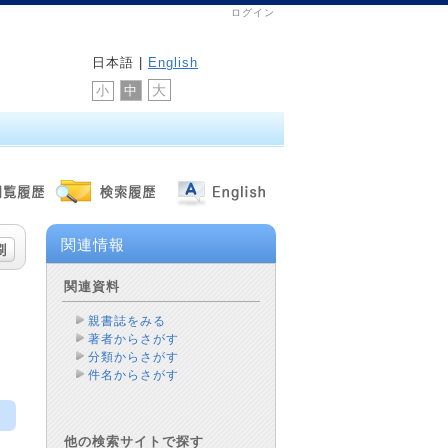
ログイン
日本語 |
English
大
中
小
関連情報
関連資料
親書誌をみる
著者からさがす
分類からさがす
件名からさがす
他の検索サイトで探す