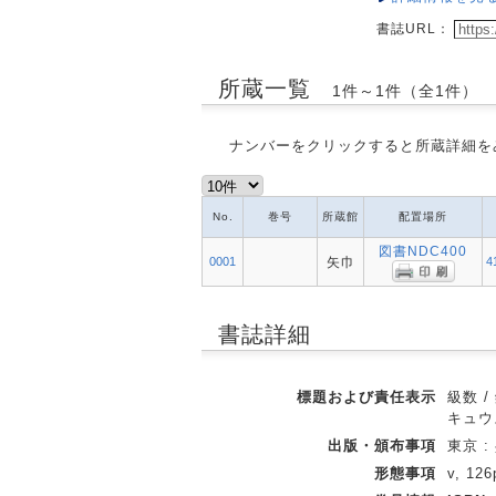
書誌URL：
所蔵一覧
1件～1件（全1件）
ナンバーをクリックすると所蔵詳細を
No.
巻号
所蔵館
配置場所
図書NDC400
0001
矢巾
4
書誌詳細
標題および責任表示
級数 
キュウ
出版・頒布事項
東京 :
形態事項
v, 126