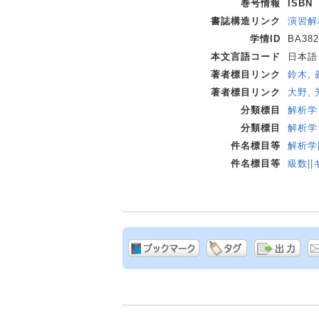
巻号情報
ISBN
書誌構造リンク
演習解析
学情ID
BA382
本文言語コード
日本語
著者標目リンク
鈴木, 
著者標目リンク
大野, 
分類標目
解析学 
分類標目
解析学 
件名標目等
解析学
件名標目等
級数|