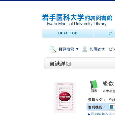
OPAC TOP
デ
目録検索 ▼
利用者サービス
書誌詳細
級数
鈴木義也,
登録タグ：
登
便利機能：
詳細情報を見