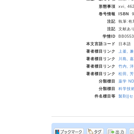
形態事項
xvi, 46
巻号情報
ISBN
注記
執筆:有
注記
文献あ
学情ID
BB0553
本文言語コード
日本語
著者標目リンク
上釜, 兼
著者標目リンク
川島, 嘉
著者標目リンク
竹内, 洋
著者標目リンク
松田, 芳
分類標目
薬学 ND
分類標目
科学技術 
件名標目等
製剤||