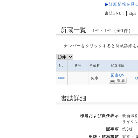
詳細情報を見
書誌URL：
所蔵一覧
1件～1件（全1件）
ナンバーをクリックすると所蔵詳細を
No.
巻号
所蔵館
配置場所
図書QV
0001
矢巾
Q
書誌詳細
標題および責任表示
最新製剤
サイシ
版事項
第3版
出版・頒布事項
東京 : 