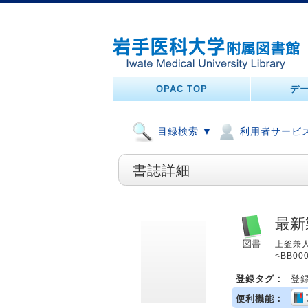
OPAC TOP
デ
目録検索 ▼
利用者サービス
書誌詳細
最新
上釜兼人,
<BB00
登録タグ：
登
便利機能：