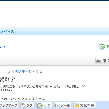
ータベース
 ▼
検索結果一覧へ戻る
製剤学
 川島嘉明, 竹内洋文, 松田芳久編. -- 第3版. -- 廣川書店, 2011.
095496>
録されているタグはありません