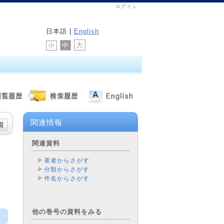
ログイン
日本語 |
English
大
中
小
関連情報
関連資料
著者からさがす
分類からさがす
件名からさがす
他の巻号の資料をみる