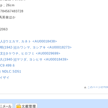
2p ; 26cm
9784567483728
馬英俊ほか
り
2063
人||ウエカマ, カネト <AU00018438>
明(1942-)||カワシマ, ヨシアキ <AU00018273>
文||タケウチ, ヒロフミ <AU00029699>
久(1940-)||マツダ, ヨシヒサ <AU00018439>
C9:499.6
NDLC:SD51
セイザイ
このページのTO