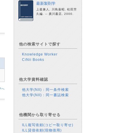
最新製剤学
上釜兼人, 川島嘉昭, 松田芳
久編. -- 廣川書店, 2000.
他の検索サイトで探す
Knowledge Worker
CiNii Books
他大学資料確認
Pへ
他大学(NII)：同一条件検索
他大学(NII)：同一書誌検索
他機関から取り寄せる
ILL複写依頼(コピー取り寄せ)
ILL貸借依頼(現物借用)