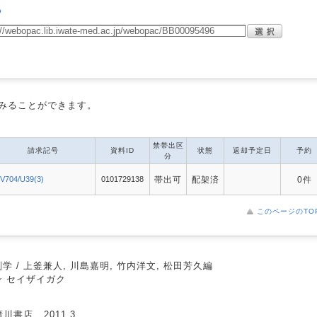
る
みることができます。
禁帯出区
請求記号
資料ID
状態
返却予定日
予約
分
V704/U39(3)
0101729138
帯出可
配架済
0件
このページのTO
学 / 上釜兼人, 川島嘉明, 竹内洋文, 松田芳久編
ン セイザイガク
廣川書店 , 2011.3