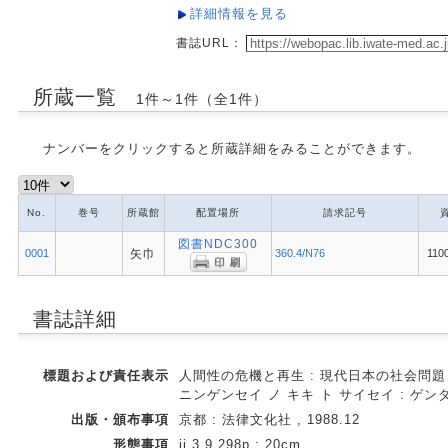
詳細情報を見る
書誌URL：
所蔵一覧
1件～1件（全1件）
ナンバーをクリックすると所蔵詳細をみることができます。
No.
巻号
所蔵館
配置場所
請求記号
図書NDC300
0001
矢巾
360.4/N76
110
書誌詳細
標題および責任表示
人間性の危機と再生 : 現代日本の社会問題 
ニンゲンセイ ノ キキ ト サイセイ : ゲン
出版・頒布事項
京都 : 法律文化社 , 1988.12
形態事項
ii,3,9,298p ; 20cm