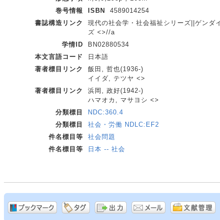
巻号情報
ISBN
4589014254
書誌構造リンク
現代の社会学・社会福祉シリーズ||ゲンダイ
ズ <>//a
学情ID
BN02880534
本文言語コード
日本語
著者標目リンク
飯田, 哲也(1936-)
イイダ, テツヤ <>
著者標目リンク
浜岡, 政好(1942-)
ハマオカ, マサヨシ <>
分類標目
NDC:360.4
分類標目
社会・労働 NDLC:EF2
件名標目等
社会問題
件名標目等
日本 -- 社会