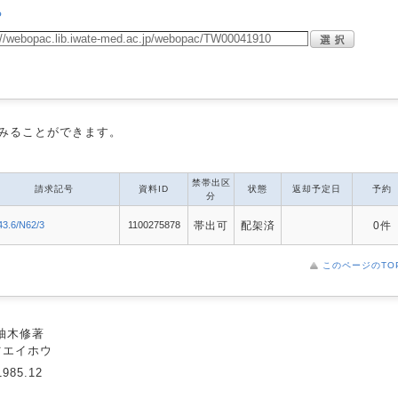
る
みることができます。
禁帯出区
請求記号
資料ID
状態
返却予定日
予約
分
43.6/N62/3
1100275878
帯出可
配架済
0件
このページのTO
 柚木修著
ツエイホウ
985.12