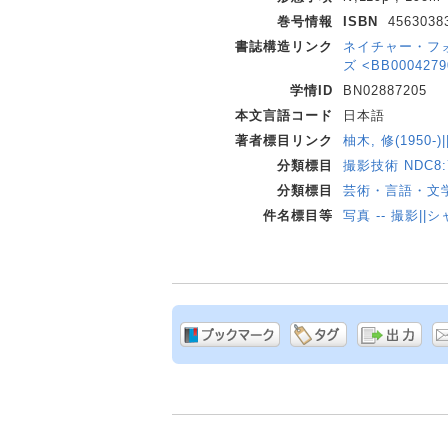
巻号情報
ISBN
4563038
書誌構造リンク
ネイチャー・フォ
ズ <BB00042790
学情ID
BN02887205
本文言語コード
日本語
著者標目リンク
柚木, 修(1950-
分類標目
撮影技術 NDC8:7
分類標目
芸術・言語・文学 
件名標目等
写真 -- 撮影||