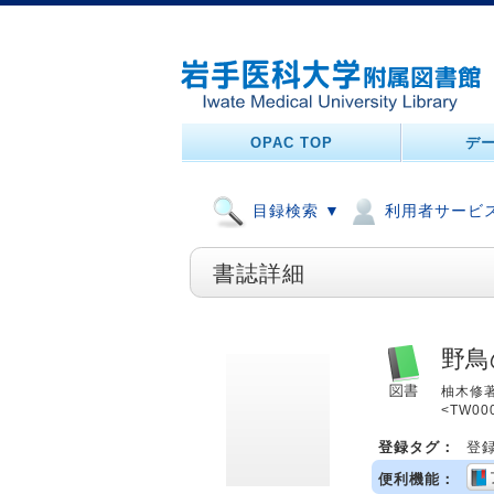
OPAC TOP
デ
目録検索 ▼
利用者サービス
書誌詳細
野鳥
柚木修著.
<TW00
登録タグ：
登
便利機能：