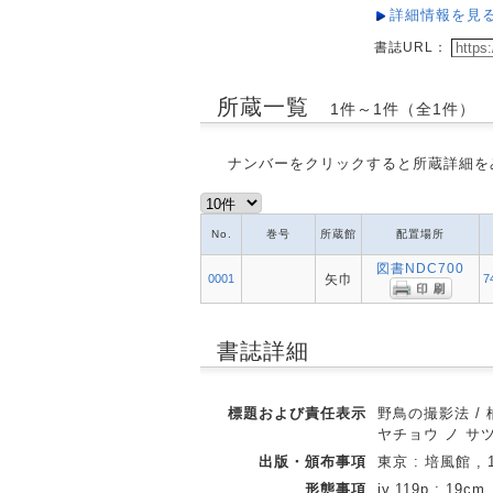
詳細情報を見
書誌URL：
所蔵一覧
1件～1件（全1件）
ナンバーをクリックすると所蔵詳細を
No.
巻号
所蔵館
配置場所
図書NDC700
0001
矢巾
7
書誌詳細
標題および責任表示
野鳥の撮影法 /
ヤチョウ ノ サ
出版・頒布事項
東京 : 培風館 , 1
形態事項
iv,119p ; 19cm