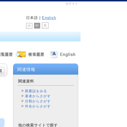
ログイン
日本語 |
English
大
中
小
関連情報
関連資料
親書誌をみる
著者からさがす
分類からさがす
件名からさがす
他の検索サイトで探す